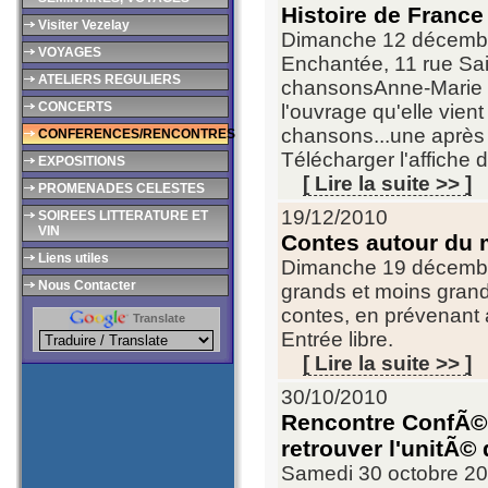
Histoire de Franc
Visiter Vezelay
Dimanche 12 décembre 
VOYAGES
Enchantée, 11 rue Sai
ATELIERS REGULIERS
chansonsAnne-Marie G
CONCERTS
l'ouvrage qu'elle vien
chansons...une après 
CONFERENCES/RENCONTRES
Télécharger l'affiche 
EXPOSITIONS
[ Lire la suite >> ]
PROMENADES CELESTES
19/12/2010
SOIREES LITTERATURE ET
VIN
Contes autour du 
Liens utiles
Dimanche 19 décembre
Nous Contacter
grands et moins grand
contes, en prévenant
Translate
Entrée libre.
[ Lire la suite >> ]
30/10/2010
Rencontre ConfÃ©r
retrouver l'unitÃ
Samedi 30 octobre 20