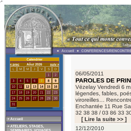
-*
Accueil
CONFERENCES/RENCONTR
Calendrier
« prec
Aôut 2026
suiv »
L
M
M
J
V
S
D
06/05/2011
1
2
PAROLES DE PRI
3
4
5
6
7
8
9
Vézelay Vendredi 6 ma
10
11
12
13
14
15
16
légendes, fables, poés
17
18
19
20
21
22
23
24
25
26
27
28
29
30
viroreilles… Rencontr
31
Enchantée 11 Rue Sai
32 38 38 / 03 86 33 3
[ Lire la suite >> ]
Accueil
ATELIERS, STAGES,
12/12/2010
SEMINAIRES, VOYAGES