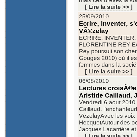
mais ces brèves là son
[ Lire la suite >> ]
25/09/2010
Ecrire, inventer, 
VÃ©zelay
ECRIRE, INVENTER
FLORENTINE REY Ecriv
Rey poursuit son che
Gouges 2010) où il est
femmes dans la socié
[ Lire la suite >> ]
06/08/2010
Lectures croisÃ©es
Aristide Caillaud,
Vendredi 6 aout 2010 
Caillaud, l'enchanteu
VézelayAvec les voix d
HecquetAutour des oeuv
Jacques Lacarrière et
[ Lire la suite >> ]