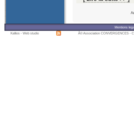
A
Mentions leg
Kallios - Web studio
Â© Association CONVERGENCES - C/o L