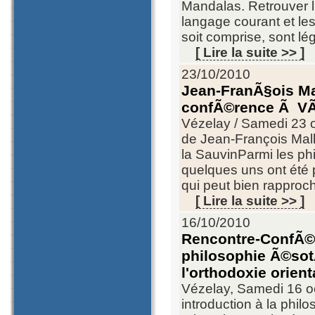
Mandalas. Retrouver l
langage courant et les
soit comprise, sont lé
[ Lire la suite >> ]
23/10/2010
Jean-FranÃ§ois Ma
confÃ©rence Ã V
Vézelay / Samedi 23 
de Jean-François Malhe
la SauvinParmi les phi
quelques uns ont été 
qui peut bien rapproc
[ Lire la suite >> ]
16/10/2010
Rencontre-ConfÃ©r
philosophie Ã©sotÃ
l'orthodoxie orien
Vézelay, Samedi 16 o
introduction à la philo