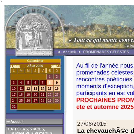
-*
Accueil
PROMENADES CELESTES
Calendrier
Au fil de l'année nou
« prec
Aôut 2026
suiv »
L
M
M
J
V
S
D
promenades célestes, 
1
2
rencontres poétiques
3
4
5
6
7
8
9
moments d'exception, 
10
11
12
13
14
15
16
participants en est v
17
18
19
20
21
22
23
PROCHAINES PRO
24
25
26
27
28
29
30
ete et automne 2025
31
Accueil
27/06/2015
ATELIERS, STAGES,
La chevauchÃ©e de
SEMINAIRES, VOYAGES