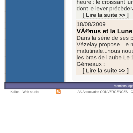
heure : le croissant lu
dont le lever précèdera
[ Lire la suite >> ]
18/08/2009
VÃ©nus et la Lune 
Dans la série de ses 
Vézelay propose...le 
matutinale...nous nou
les bras de l'aube Le 
Gémeaux :
[ Lire la suite >> ]
Mentions leg
Kallios - Web studio
Â© Association CONVERGENCES - C/o L