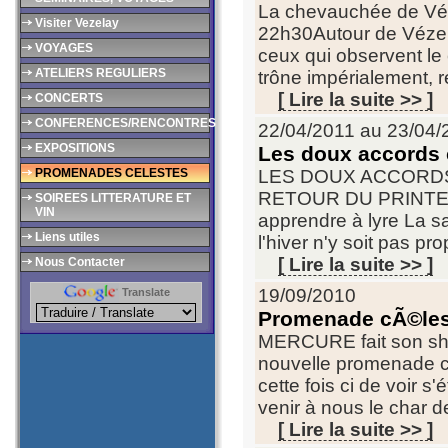
La chevauchée de Vénu
Visiter Vezelay
22h30Autour de Vézel
VOYAGES
ceux qui observent le 
ATELIERS REGULIERS
trône impérialement, r
[ Lire la suite >> ]
CONCERTS
CONFERENCES/RENCONTRES
22/04/2011 au 23/04/
EXPOSITIONS
Les doux accords c
PROMENADES CELESTES
LES DOUX ACCORDS
RETOUR DU PRINTEMPS 
SOIREES LITTERATURE ET
VIN
apprendre à lyre La s
Liens utiles
l'hiver n'y soit pas pro
[ Lire la suite >> ]
Nous Contacter
19/09/2010
Translate
Promenade cÃ©les
MERCURE fait son sho
nouvelle promenade cé
cette fois ci de voir s'
venir à nous le char de
[ Lire la suite >> ]