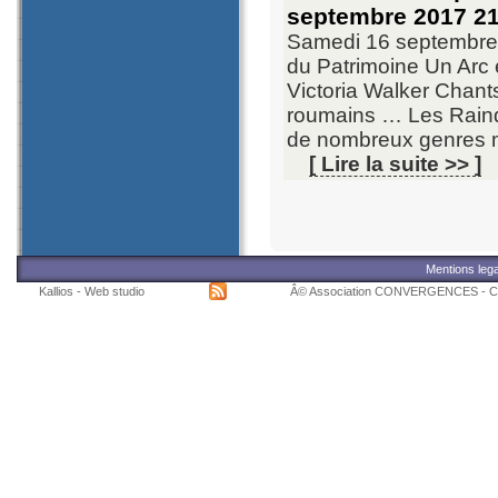
septembre 2017 2
Samedi 16 septembre
du Patrimoine Un Arc
Victoria Walker Chan
roumains … Les Raindr
de nombreux genres m
[ Lire la suite >> ]
Mentions leg
Kallios - Web studio
Â© Association CONVERGENCES - C/o L