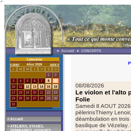
-*
Accueil
CONCERTS
Calendrier
P
« prec
Aôut 2026
suiv »
L
M
M
J
V
S
D
1
2
3
4
5
6
7
8
9
08/08/2026
10
11
12
13
14
15
16
Le violon et l'alto
17
18
19
20
21
22
23
Folie
24
25
26
27
28
29
30
31
Samedi 8 AOUT 2026 à
pèlerinsThierry Lenoir,
déambulation en trois
Accueil
basilique de Vézelay.
ATELIERS, STAGES,
SEMINAIRES, VOYAGES