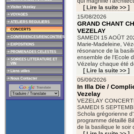
qui magnifie l'architec
[ Lire la suite >> ]
Visiter Vezelay
VOYAGES
15/08/2026
ATELIERS REGULIERS
GRAND CHANT CHR
CONCERTS
VEZELAY
SAMEDI 15 AOÛT 2026
CONFERENCES/RENCONTRES
Marie-Madeleine, V
EXPOSITIONS
résonance de la basi
PROMENADES CELESTES
ensemble de l'Ecole 
SOIREES LITTERATURE ET
Vézelay chaque été de
VIN
[ Lire la suite >> ]
Liens utiles
Nous Contacter
05/09/2026
In Illa Die / Compl
Translate
Vezelay
VEZELAY CONCERTB
SAMEDI 5 SEPTEMBRE 
Schola grégorienne d'
programme détaillé Bill
de la basilique le soir
[ Lire la suite >> ]