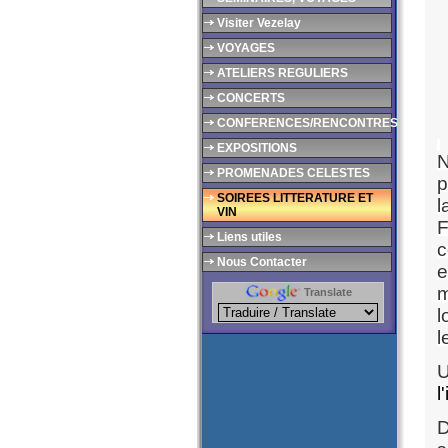
Visiter Vezelay
VOYAGES
ATELIERS REGULIERS
CONCERTS
CONFERENCES/RENCONTRES
EXPOSITIONS
N
PROMENADES CELESTES
p
SOIREES LITTERATURE ET
l
VIN
F
Liens utiles
c
Nous Contacter
e
m
Translate
l
l
U
l
D