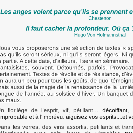
Les anges volent parce qu’ils se prennent 
Chesterton
Il faut cacher la profondeur. Où ça 
Hugo Von Hofmannsthal
ous vous proposerons une sélection de textes « spir
as qu’ils seront sérieux, ni qu’ils seront légers. Ni
a partie. A cette date, d’ailleurs, il sera en séminaire.
antaisistes, souvent. Détournés, parfois. Provocate
ertainement. Textes de révolte et de résistance, d’éve
n aura un peu pour tous les goûts, de quoi témoigne
ais aussi de la magie de la renaissance de la lumièr
ongue de l’année, au solstice d’hiver. Un banquet 
es maux.
n florilège de l’esprit, vif, pétillant…
décoiffant,
'improbable et à l'imprévu, aiguisez vos esprits....et 
ans les verres, des vins assortis, pétillants et tran