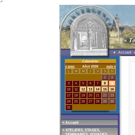
-*
Accueil
Calendrier
« prec
Aôut 2026
suiv »
L
M
M
J
V
S
D
1
2
3
4
5
6
7
8
9
10
11
12
13
14
15
16
17
18
19
20
21
22
23
24
25
26
27
28
29
30
31
Accueil
ATELIERS, STAGES,
SEMINAIRES, VOYAGES