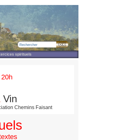
ercices spirituels
 20h
&
Vin
sociation Chemins Faisant
uels
textes