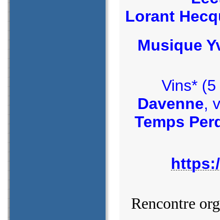
Lorant Hec
Musique Yv
Vins* (5
Davenne
, 
Temps Per
https:
Rencontre org