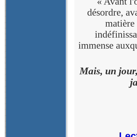
« Avant l'
désordre, ava
matière 
indéfiniss
immense auxque
Mais, un jour
j
Lec