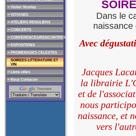
SOIRE
Visiter Vezelay
Dans le ca
VOYAGES
ATELIERS REGULIERS
naissance 
CONCERTS
CONFERENCES/RENCONTRES
Avec dégustati
EXPOSITIONS
PROMENADES CELESTES
SOIREES LITTERATURE ET
VIN
Jacques Lacar
Liens utiles
Nous Contacter
la librairie L
Translate
et de l'associ
nous participo
naissance, et 
vers l'aut