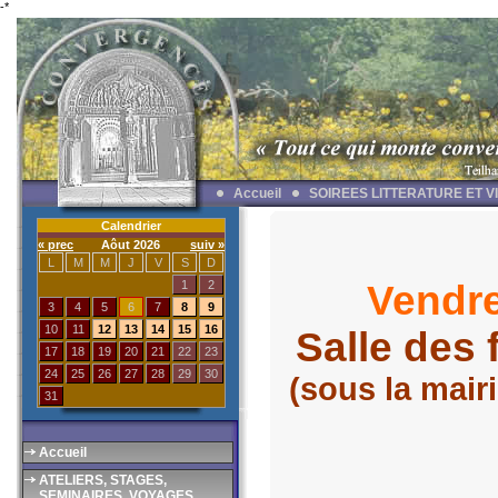
-*
Accueil
SOIREES LITTERATURE ET V
Calendrier
« prec
Aôut 2026
suiv »
L
M
M
J
V
S
D
1
2
Vendre
3
4
5
6
7
8
9
10
11
12
13
14
15
16
Salle des 
17
18
19
20
21
22
23
24
25
26
27
28
29
30
(sous la mair
31
Accueil
ATELIERS, STAGES,
SEMINAIRES, VOYAGES