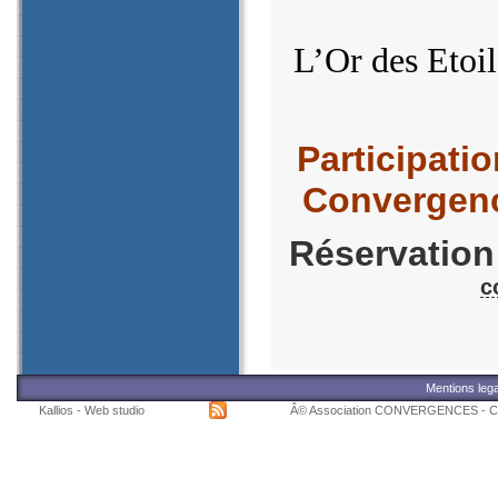
L’Or des Etoil
Participatio
Convergenc
Réservation
c
Mentions leg
Kallios - Web studio
Â© Association CONVERGENCES - C/o L